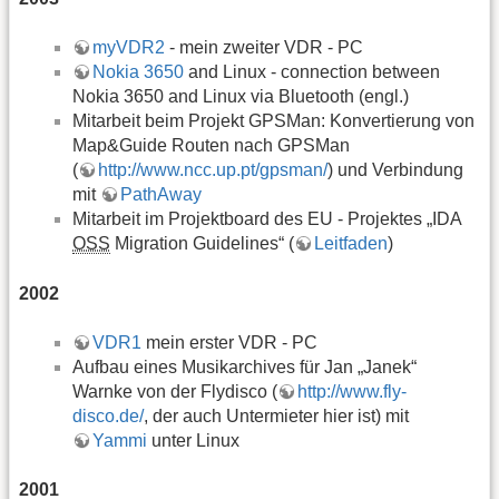
myVDR2
- mein zweiter VDR - PC
Nokia 3650
and Linux - connection between
Nokia 3650 and Linux via Bluetooth (engl.)
Mitarbeit beim Projekt GPSMan: Konvertierung von
Map&Guide Routen nach GPSMan
(
http://www.ncc.up.pt/gpsman/
) und Verbindung
mit
PathAway
Mitarbeit im Projektboard des EU - Projektes „IDA
OSS
Migration Guidelines“ (
Leitfaden
)
2002
VDR1
mein erster VDR - PC
Aufbau eines Musikarchives für Jan „Janek“
Warnke von der Flydisco (
http://www.fly-
disco.de/
, der auch Untermieter hier ist) mit
Yammi
unter Linux
2001